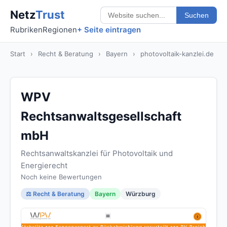
Netz
Trust
Suchen
Rubriken
Regionen
+ Seite eintragen
Start
›
Recht & Beratung
›
Bayern
›
photovoltaik-kanzlei.de
WPV
Rechtsanwaltsgesellschaft
mbH
Rechtsanwaltskanzlei für Photovoltaik und
Energierecht
Noch keine Bewertungen
⚖️ Recht & Beratung
Bayern
Würzburg